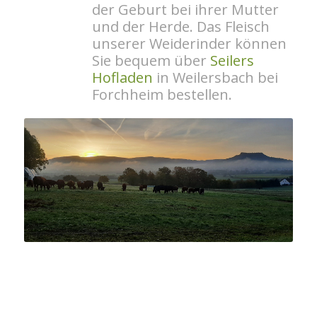
der Geburt bei ihrer Mutter
und der Herde. Das Fleisch
unserer Weiderinder können
Sie bequem über
Seilers
Hofladen
in Weilersbach bei
Forchheim bestellen.